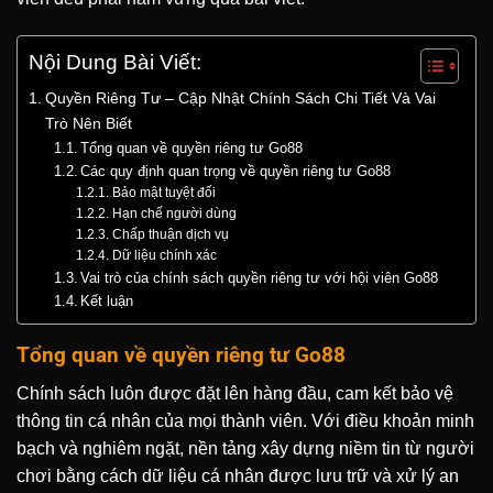
Nội Dung Bài Viết:
Quyền Riêng Tư – Cập Nhật Chính Sách Chi Tiết Và Vai
Trò Nên Biết
Tổng quan về quyền riêng tư Go88
Các quy định quan trọng về quyền riêng tư Go88
Bảo mật tuyệt đối
Hạn chế người dùng
Chấp thuận dịch vụ
Dữ liệu chính xác
Vai trò của chính sách quyền riêng tư với hội viên Go88
Kết luận
Tổng quan về quyền riêng tư Go88
Chính sách luôn được đặt lên hàng đầu, cam kết bảo vệ
thông tin cá nhân của mọi thành viên. Với điều khoản minh
bạch và nghiêm ngặt, nền tảng xây dựng niềm tin từ người
chơi bằng cách dữ liệu cá nhân được lưu trữ và xử lý an