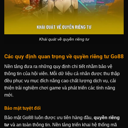
Khái quát về quyền riêng tư
Các quy định quan trọng về quyền riêng tư Go88
Nền tảng đưa ra những quy định chi tiết nhằm bảo vệ
thông tin của hội viên. Mỗi dữ liệu cá nhân được thu thập
đều phục vụ mục đích nâng cao chất lượng dịch vụ, cải
thiện trải nghiệm chơi game và phát triển các tính năng
mới.
Bảo mật tuyệt đối
Bảo mật Go88 luôn được ưu tiên hàng đầu,
quyền riêng
tư
và an toàn thông tin. Nền tảng triển khai hệ thống mã