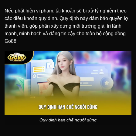
Nếu phát hiện vi phạm, tài khoản sẽ bị xử lý nghiêm theo
các điều khoản quy định. Quy định này đảm bảo quyền lợi
thành viên, góp phần xây dựng môi trường giải trí lành
mạnh, minh bạch và đáng tin cậy cho toàn bộ cộng đồng
Go88.
Quy định hạn chế người dùng