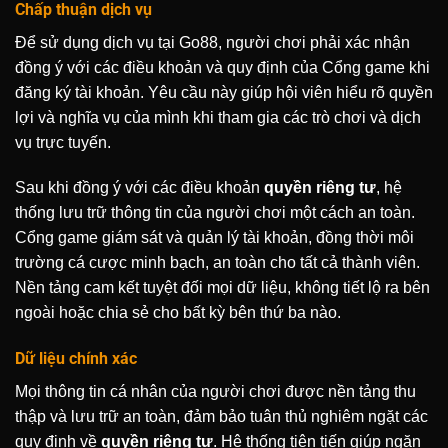
Chấp thuận dịch vụ
Để sử dụng dịch vụ tại Go88, người chơi phải xác nhận
đồng ý với các điều khoản và quy định của Cổng game khi
đăng ký tài khoản. Yêu cầu này giúp hội viên hiểu rõ quyền
lợi và nghĩa vụ của mình khi tham gia các trò chơi và dịch
vụ trực tuyến.
Sau khi đồng ý với các điều khoản
quyền riêng tư
, hệ
thống lưu trữ thông tin của người chơi một cách an toàn.
Cổng game giám sát và quản lý tài khoản, đồng thời môi
trường cá cược minh bạch, an toàn cho tất cả thành viên.
Nền tảng cam kết tuyệt đối mọi dữ liệu, không tiết lộ ra bên
ngoài hoặc chia sẻ cho bất kỳ bên thứ ba nào.
Dữ liệu chính xác
Mọi thông tin cá nhân của người chơi được nền tảng thu
thập và lưu trữ an toàn, đảm bảo tuân thủ nghiêm ngặt các
quy định về
quyền riêng tư
. Hệ thống tiên tiến giúp ngăn