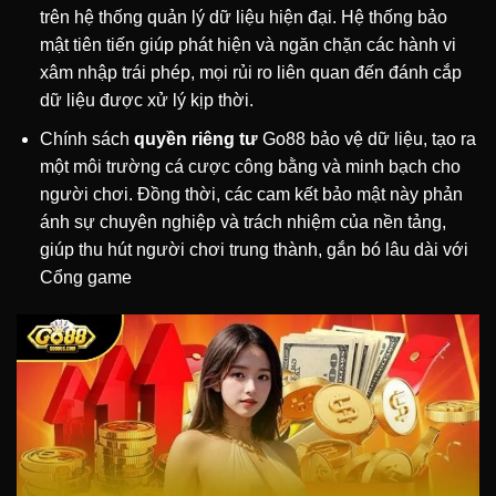
trên hệ thống quản lý dữ liệu hiện đại. Hệ thống bảo
mật tiên tiến giúp phát hiện và ngăn chặn các hành vi
xâm nhập trái phép, mọi rủi ro liên quan đến đánh cắp
dữ liệu được xử lý kịp thời.
Chính sách
quyền riêng tư
Go88 bảo vệ dữ liệu, tạo ra
một môi trường cá cược công bằng và minh bạch cho
người chơi. Đồng thời, các cam kết bảo mật này phản
ánh sự chuyên nghiệp và trách nhiệm của nền tảng,
giúp thu hút người chơi trung thành, gắn bó lâu dài với
Cổng game