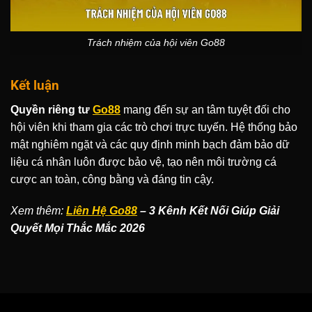
Trách nhiệm của hội viên Go88
Kết luận
Quyền riêng tư
Go88
mang đến sự an tâm tuyệt đối cho
hội viên khi tham gia các trò chơi trực tuyến. Hệ thống bảo
mật nghiêm ngặt và các quy định minh bạch đảm bảo dữ
liệu cá nhân luôn được bảo vệ, tạo nên môi trường cá
cược an toàn, công bằng và đáng tin cậy.
Xem thêm:
Liên Hệ Go88
– 3 Kênh Kết Nối Giúp Giải
Quyết Mọi Thắc Mắc 2026